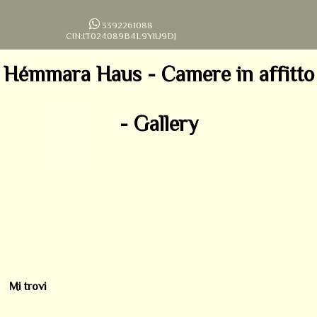
3392261088
CIN:IT024089B4L9YIU9DJ
Hémmara Haus - Camere in affitto
- Gallery
CAMERA 1
CAMERA 2
CAMERA 3
SOGGIORNO
COLAZIONE
ESTERNO
Mi trovi