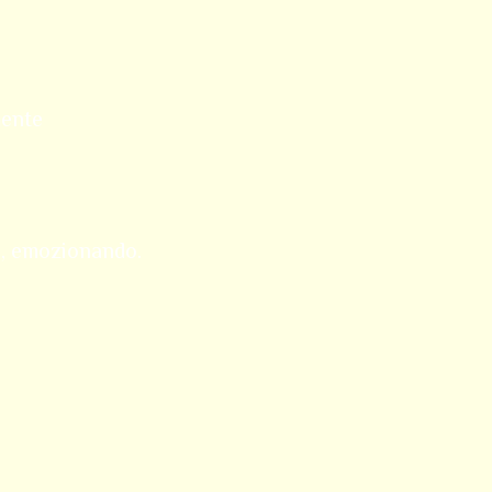
mente
o, emozionando.